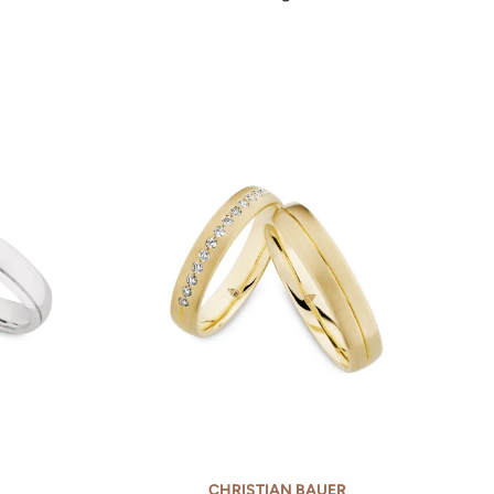
et, Ref: 0244787-0280165
Christian Bauer Trauring-Set, Ref: 0241689-
CHRISTIAN BAUER