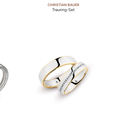
CHRISTIAN BAUER
Trauring-Set
Set, Ref: 0247073-0280171-0280172
Christian Bauer Trauring-Set, Ref: 0246734-