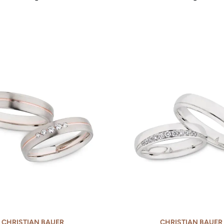
 Bauer Trauring-Set, Ref: 0247052-0274577
Christian Bauer Trauring-S
CHRISTIAN BAUER
CHRISTIAN BAUER