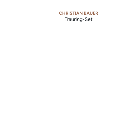
CHRISTIAN BAUER
Trauring-Set
et, Ref: 0246796-0270985
Christian Bauer Trauring-Set, Ref: 0247001-