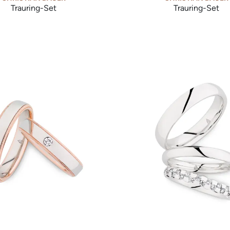
Trauring-Set
Trauring-Set
n Bauer Trauring-Set, Ref: 0244792-0274629
Christian Bauer Trauring-S