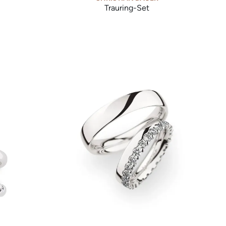
Trauring-Set
et, Ref: 0245472-0274630
Christian Bauer Trauring-Set, Ref: 0247071-0