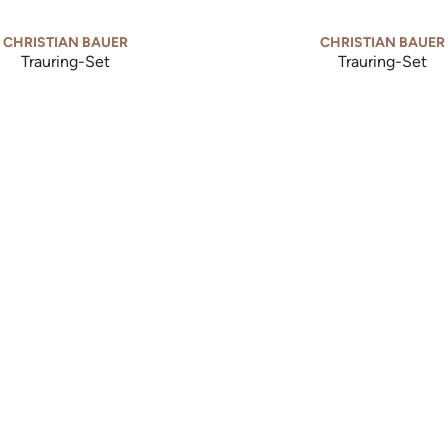
CHRISTIAN BAUER
CHRISTIAN BAUER
Trauring-Set
Trauring-Set
n Bauer Trauring-Set, Ref: 0246939-0270540
Christian Bauer Trauring-S