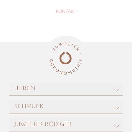
KONTAKT
UHREN
ROLEX
SCHMUCK
BREITLING
CAMMILLI
FREDERIQUE CONSTANT
JUWELIER RÖDIGER
BRON