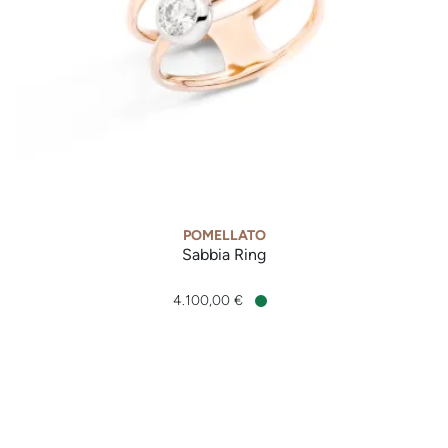
POMELLATO
Sabbia Ring
Pomellato Sabbia Ring, Ref: PAC3051O6BWRDB0BR, Preis: 4
4.100,00 €
Verfügbar