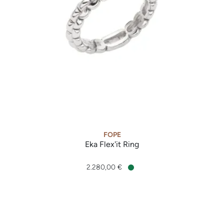
FOPE
Eka Flex'it Ring
FOPE Eka Flex'it Ring, Ref: 73001AX_PB_B_XBX_140, Preis: 2
2.280,00 €
Verfügbar