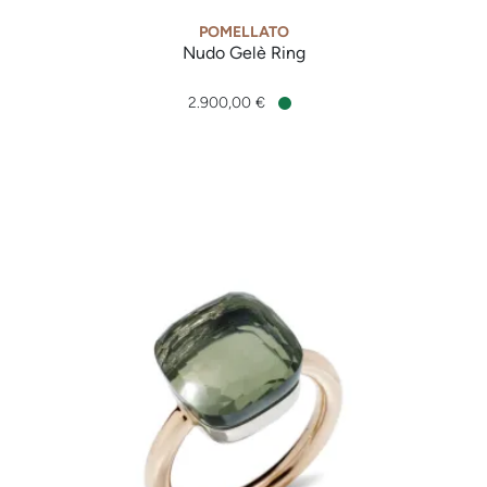
POMELLATO
Nudo Gelè Ring
Pomellato Nudo Gelè Ring, Ref: PAA1100O6000SQLCP, Preis
2.900,00 €
Verfügbar