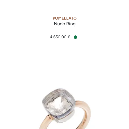
POMELLATO
Nudo Ring
Pomellato Nudo Ring , Ref: PAC0040O6BKRBRADO, Preis: 4.
4.650,00 €
Verfügbar