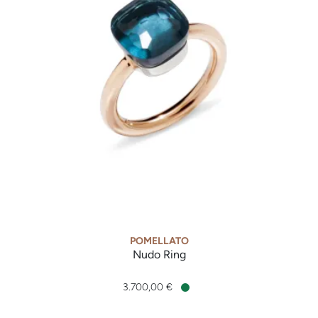
POMELLATO
Nudo Ring
Pomellato Nudo Ring, Ref: PAA1100O6000000TL, Preis: 3.70
3.700,00 €
Verfügbar