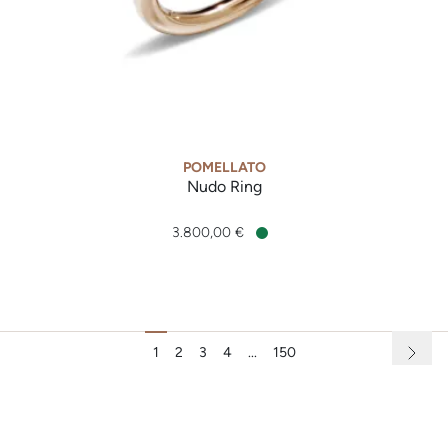
POMELLATO
Nudo Ring
Pomellato Nudo Ring, Ref: PAB2010O6000000PA, Preis: 3.8
3.800,00 €
Verfügbar
1
2
3
4
...
150