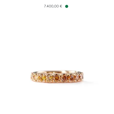
Leo Wittwer Men Ring, Ref: 10-0962571-1110, Preis: 7.400,0
7.400,00 €
Verfügbar