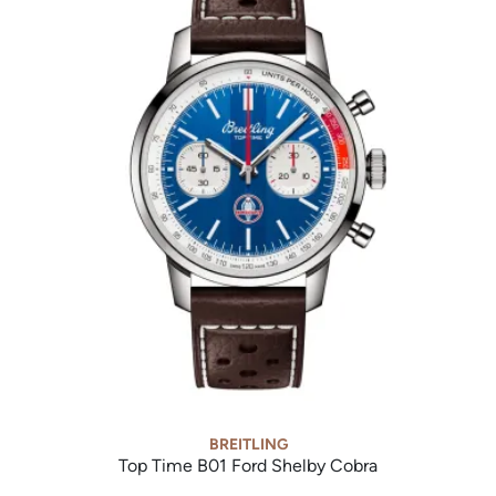
BREITLING
Top Time B01 Ford Shelby Cobra
Breitling Top Time B01 Ford Shelby Cobra, Ref: AB01763A1C1