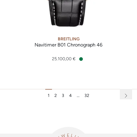
BREITLING
Navitimer B01 Chronograph 46
Breitling Navitimer B01 Chronograph 46, Ref: RB0137241G1P1
25.100,00 €
Verfügbar
1
2
3
4
...
32