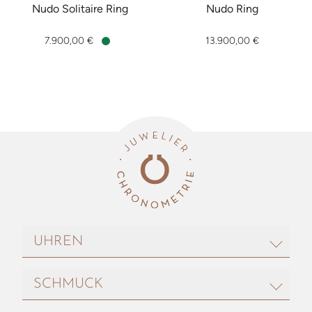
Nudo Solitaire Ring
Nudo Ring
Pomellato Nudo Solitaire Ring, Ref: PAC2028O6000DBR00, P
Pomellato Nudo Ring, Ref: P
7.900,00 €
13.900,00 €
Verfügbar
UHREN
ROLEX
SCHMUCK
BREITLING