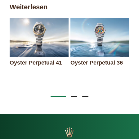
Weiterlesen
Oyster Perpetual 41
Oyster Perpetual 36
Oy
un